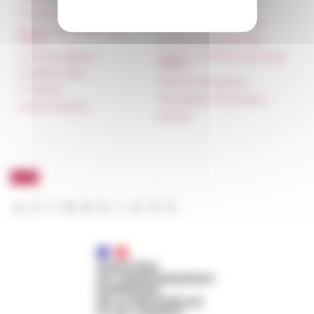
françaises à l’étranger
Press & kit logo
Unione Internazionale
Room reservation and
rental
Carnets de recherche
Accommodation
Carnet « À l’École de toute
l’Italie »
Equality Policy
Carnet Farnèse150
IT charter
Newsletter information
Public Tenders
FarNet