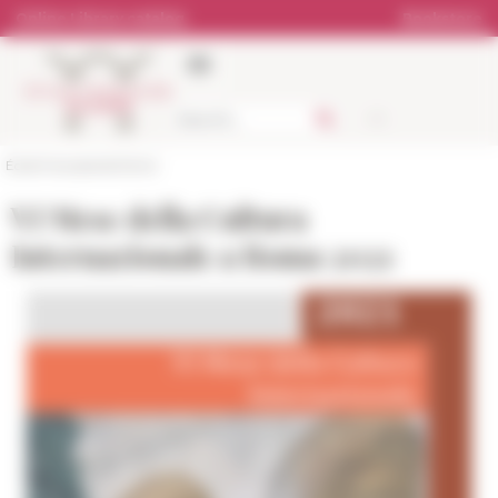
Cookies management panel
Online Library catalog
Bookstore
École française de Rome
VI Mese della Cultura
Internazionale a Roma 2021