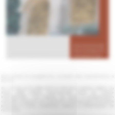
Découvrez le programme complet des événements à
Rome
Du 20 mai au 19 juillet 2021 se déroule la sixième édition du
Mese della Cultura Internazionale (Mois de Culture
internationale) : une initiative qui réunit la programmation
culturelle commune aux institutions internationales étrangères
présentes à Rome, académies, instituts et bibliothèques de
recherche.