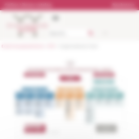
Cookies management panel
Online Library catalog
Bookstore
École française de Rome
>
EFR
> Organizational Chart