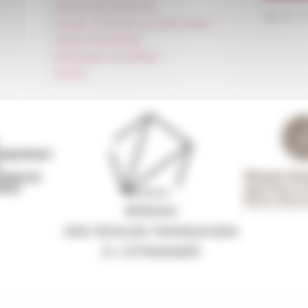
Carnets de recherche
Carnet « À l’École de toute l’Italie »
Carnet Farnèse150
Information newsletter
FarNet