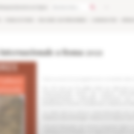
thèque
Librairie en ligne
E
PUBLICATIONS
EN LIGNE
LES PERSONNES
CANDIDATER
RÉSE
 Internazionale a Roma 2021
Découvrez le programme complet des
Du 20 mai au 19 juillet 2021 se déroule l
Internazionale (Mois de Culture internat
programmation culturelle commune aux in
présentes à Rome, académies, instituts et b
Le
Mois de la culture internationale
est o
instituts d'archéologie, histoire et histoire de
L’École française de Rome propose dans c
colloques accessibles en ligne et ouverts à t