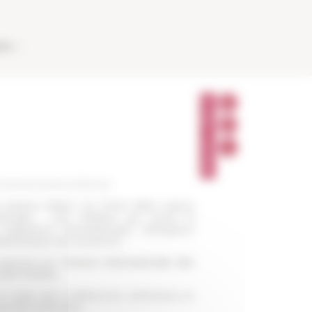
AUX
P
A
R
T
A
G
E
R
 événements à Rome
a sixième édition du Mese della Cultura
ionale) : une initiative qui réunit la
stitutions internationales étrangères
ibliothèques de recherche.
rganisé par l’
Unione Internazionale des
 l'art à Rome
.
e cadre des conférences, séminaires et
ous les intéressés.