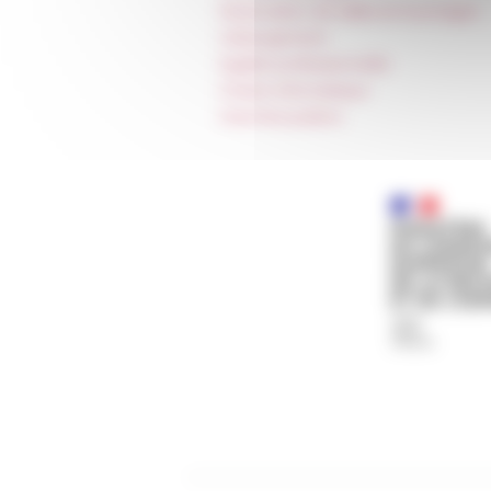
Réservation de salles et tournages
Hébergement
Égalité professionnelle
Charte informatique
Marchés publics