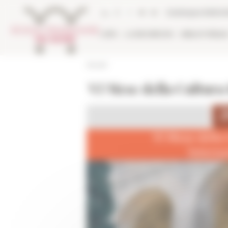
Panneau de gestion des cookies
Catalogue biblio
L'EFR
LA RECHERCHE
BIBLIOTHÈQU
Accueil
VI Mese della Cultura