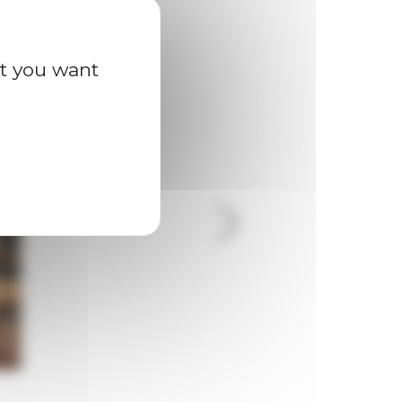
e →
at you want