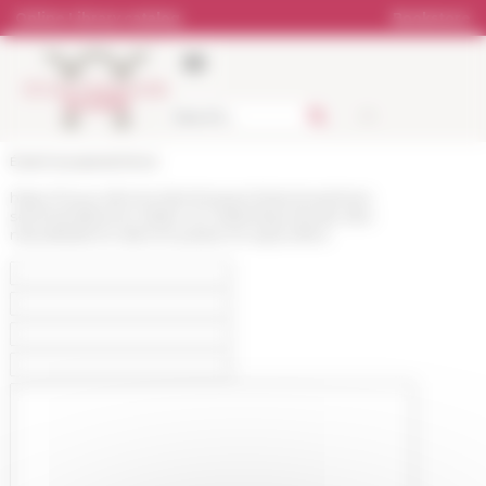
Cookies management panel
Online Library catalog
Bookstore
École française de Rome
https://www.efrome.it/en/research/seminars/next-
seminars/devenir-italien-en-italienbsp-letude-des-
naturalisations-dans-le-passe-et-aujourdhui