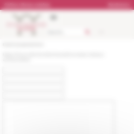
Cookies management panel
Online Library catalog
Bookstore
École française de Rome
https://www.efrome.it/en/news/monnaies-metaux-
archeometrie