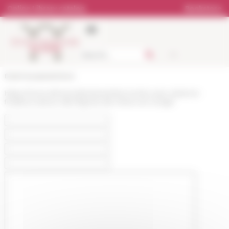
Cookies management panel
Online Library catalog
Bookstore
École française de Rome
https://www.efrome.it/en/event/rencontre-avec-etienne-
fouilloux-autour-des-figures-de-chenu-et-congar