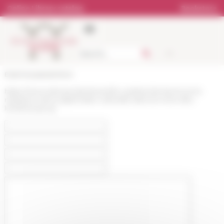
Cookies management panel
Online Library catalog
Bookstore
École française de Rome
https://www.efrome.it/en/event/le-cardinal-de-bernis-et-la-
naissance-de-la-diplomatie-culturelle-dans-la-rome-des-
lumieres-par-gi