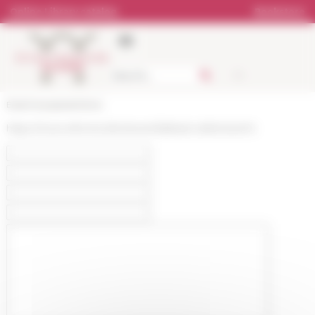
Cookies management panel
Online Library catalog
Bookstore
École française de Rome
https://www.efrome.it/en/event/default-cb60424e74