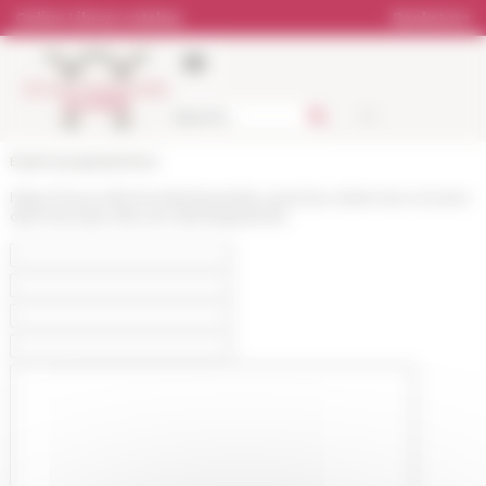
Cookies management panel
Online Library catalog
Bookstore
École française de Rome
https://www.efrome.it/en/event/au-seuil-du-cloitre-les-convers-
dans-leurope-des-xie-xiiienbspsiecles