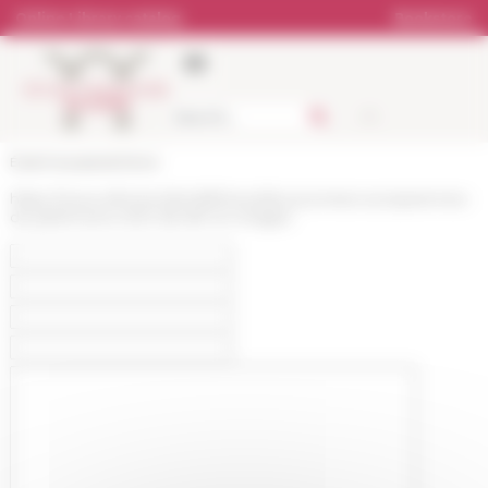
Cookies management panel
Online Library catalog
Bookstore
École française de Rome
https://www.efrome.it/en/efr/news/les-journees-europeennes-
du-patrimoine-2021-de-lefr-en-images