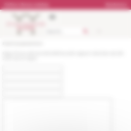
Cookies management panel
Online Library catalog
Bookstore
École française de Rome
https://www.efrome.it/en/efr/news/le-rapport-dactivite-de-lefr-
2021-est-en-ligne