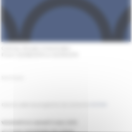
Colmar, Musée Unterlinden
From 03/08/2019 to 03/09/2019
Séminaire
Dans le cadre du programme de recherche
PICTOR
Vendredi 8 et samedi 9 mars 2019
au musée Unterlinden de Colmar