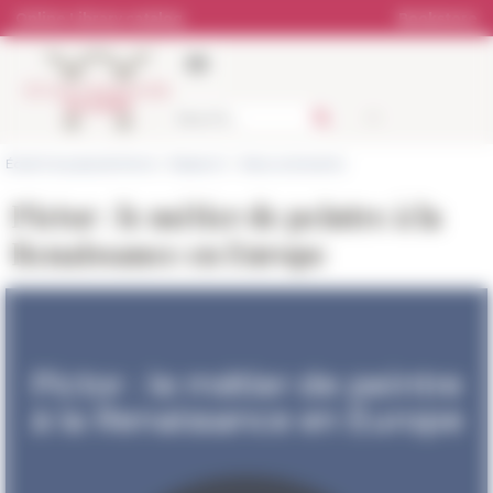
Cookies management panel
Online Library catalog
Bookstore
École française de Rome
>
Research
>
News and events
Pictor : le métier de peintre à la
Renaissance en Europe