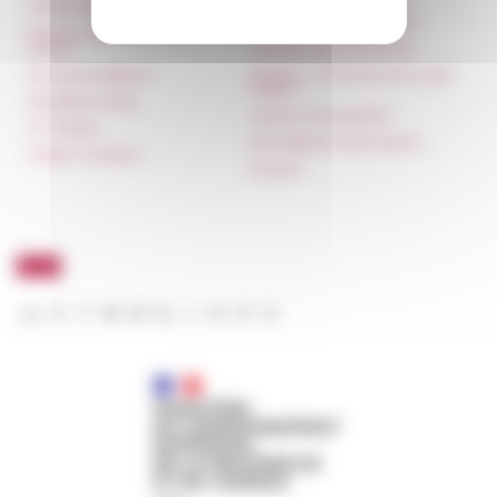
Press & kit logo
Unione Internazionale
Room reservation and
rental
Carnets de recherche
Accommodation
Carnet « À l’École de toute
l’Italie »
Equality Policy
Carnet Farnèse150
IT charter
Newsletter information
Public Tenders
FarNet