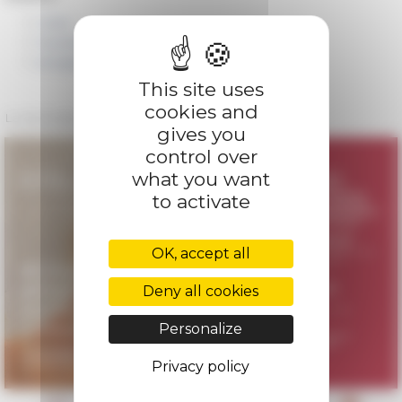
invito
locandina
programma completo
This site uses
cookies and
La seconda conferenza del ciclo →
gives you
control over
what you want
to activate
OK, accept all
Deny all cookies
Personalize
Privacy policy