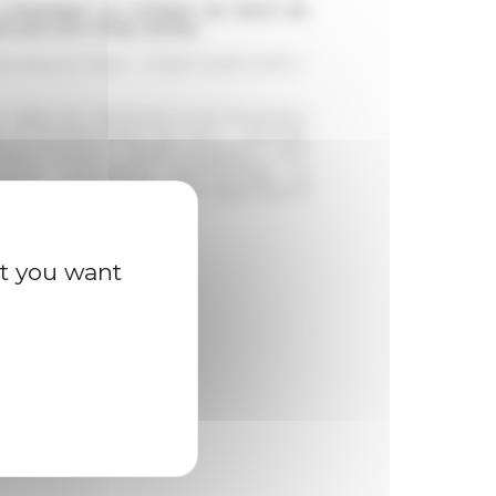
a céramique en Afrique du Nord de
évale (VIe-XVIIIe siècle)
rnational Fellox + Chokri Touihri (INP) +
 Valeur du Patrimoine et de Promotion
s et fonctionnaires de l’INP + BILNAS
African Studies) + British Academy + INP
A.A.M. (Laboratoire d’Archéologie et
llege London + Università degli studi di
at you want