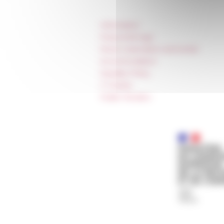
Information
Press & kit logo
Room reservation and rental
Accommodation
Equality Policy
IT charter
Public Tenders