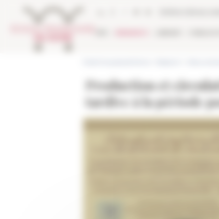
Cookies management panel
Online Library ca
EFR
RESEARCH
LIBRARY
PUBLICA
École française de Rome
>
Research
>
News and e
Production et circula
tardive à la période p