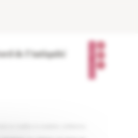
P
A
ord de l’Antiquité
R
T
A
G
E
R
unis et Oudhna la troisème conférence