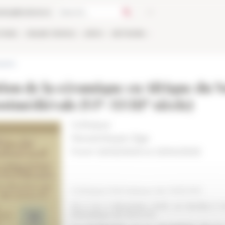
talog
Bookstore
TIONS
ONLINE
PEOPLE
APPLY
NETWORK
vents
tion de la céramique en Afrique du N
e
e
ostmédiévale (VI
-XVIII
siècle)
Colloque
Period
Moyen Âge
From 12/02/2025 to 12/04/2025
Colloque thématique de l’AIECM3
Du 2 au 4 décembre 2025, se tiendra à T
thématique de l'AIECM3