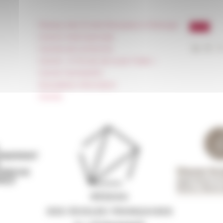
Réseau des Écoles françaises à l’étranger
Unione Internazionale
Carnets de recherche
Carnet « À l’École de toute l’Italie »
Carnet Farnèse150
Newsletter information
FarNet