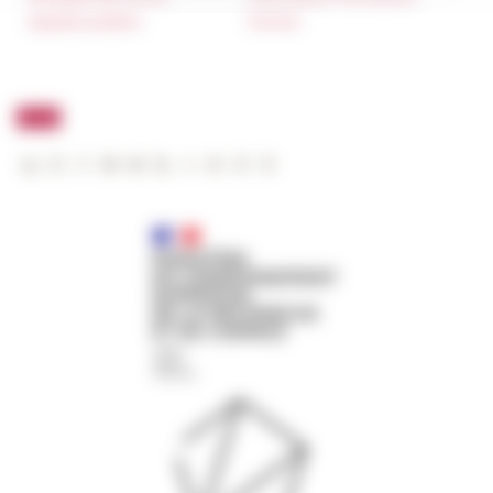
Appalti pubblici
FarNet