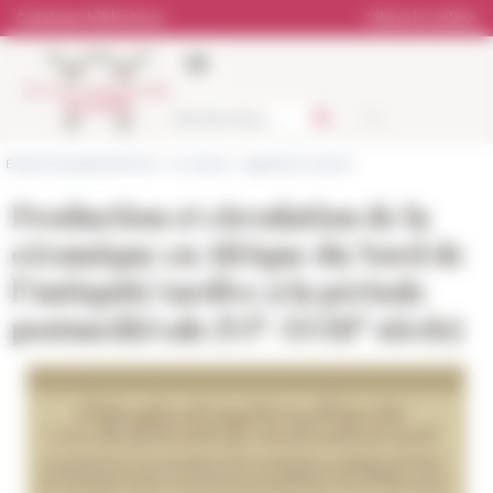
Pannello di gestione dei cookies
Catalogo biblioteca
Libreria online
École française de Rome
>
La ricerca
>
Agenda e incontri
Production et circulation de la
céramique en Afrique du Nord de
l’Antiquité tardive à la période
e
e
postmédiévale (VI
-XVIII
siècle)