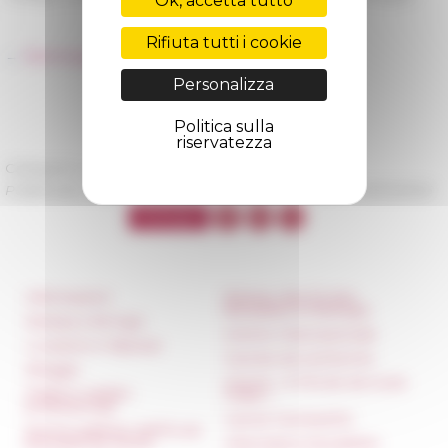
Ok, accetta tutto
Rifiuta tutti i cookie
→
Télécharger le programme
Personalizza
Politica sulla
riservatezza
Categoria
La recherche
Pubblicato il 26/11/2025 -
Ultimo aggiornamento il
05/12/2025
Informazioni
Réseau des Écoles
françaises à l’étranger
Stampa e kit logo
Unione Internazionale
Locazioni e Riprese
Carnets de recherche
Alloggio
Carnet « À l’École de toute
Parità in ambito
l’Italie »
professionale
Carnet Farnèse150
Norme grafiche dell’École
française de Rome
Informativa Newsletter