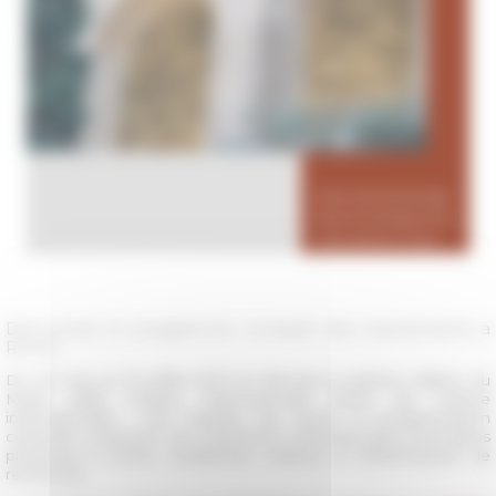
Découvrez le programme complet des événements à
Rome
Du 20 mai au 19 juillet 2021 se déroule la sixième édition du
Mese della Cultura Internazionale (Mois de Culture
internationale) : une initiative qui réunit la programmation
culturelle commune aux institutions internationales étrangères
présentes à Rome, académies, instituts et bibliothèques de
recherche.