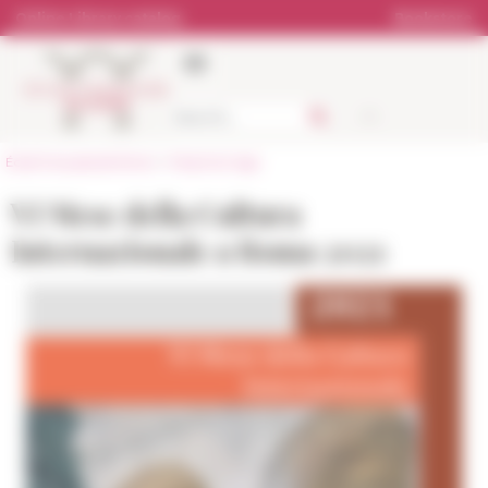
Cookies management panel
Online Library catalog
Bookstore
École française de Rome
>
Press & kit logo
VI Mese della Cultura
Internazionale a Roma 2021