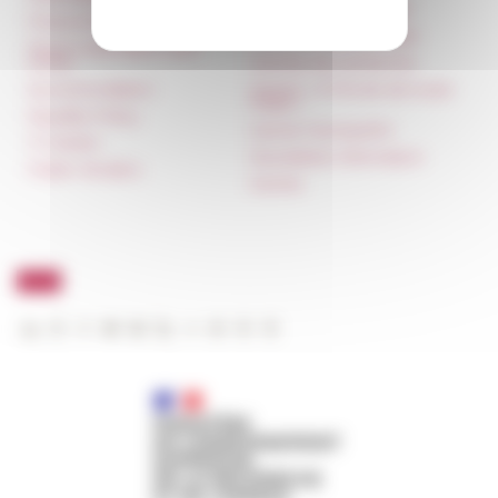
françaises à l’étranger
Press & kit logo
Unione Internazionale
Room reservation and
rental
Carnets de recherche
Accommodation
Carnet « À l’École de toute
l’Italie »
Equality Policy
Carnet Farnèse150
IT charter
Newsletter information
Public Tenders
FarNet