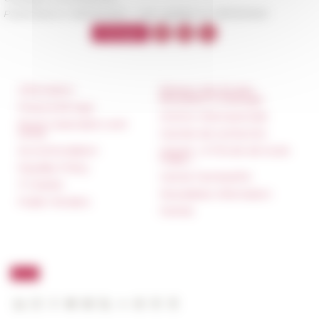
Published on 06/03/2020 -
Last update on
06/10/2020
Information
Réseau des Écoles
françaises à l’étranger
Press & kit logo
Unione Internazionale
Room reservation and
rental
Carnets de recherche
Accommodation
Carnet « À l’École de toute
l’Italie »
Equality Policy
Carnet Farnèse150
IT charter
Newsletter information
Public Tenders
FarNet