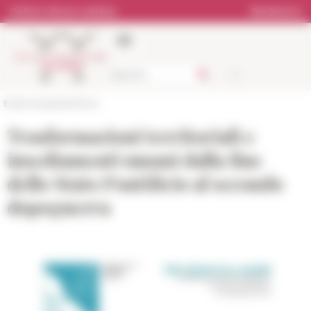
Cookies management panel
Online Library catalog
Bookstore
École française de Rome
Trasformazioni territoriali e
insediamenti umani dalla fine
dello Stato Pontificio al secondo
dopoguerra