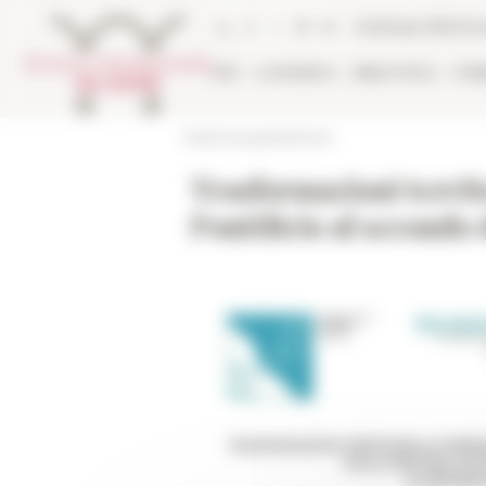
Pannello di gestione dei cookies
Catalogo bibliote
EFR
LA RICERCA
BIBLIOTECA
PUB
École française de Rome
Trasformazioni territo
Pontificio al secondo