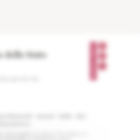
P
A
e dello Stato
R
T
A
G
E
R
020 alle 19 h 00
insediamenti umani dalla fine
 dopoguerra
o del progetto di ricerca "Tra Roma e il
o sostenibile e cittadinanza attiva"