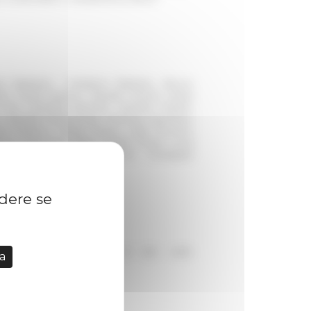
ia Barbera, Marilena Barbieri, Bruno
 Giulia Caneva, Claudio Cerreti, Maria
ivo, Daniela Esposito, Daniela Felisini,
 Daniele Manacorda, Michela Marchiori,
a Palazzo, Paola Pavan, Lidia Piccioni,
co Rocciolo, Piero Ostilio Rossi, Luca
es, Elizabeth Jane Shepherd, Giuseppe
ini, Orietta Verdi
idere se
co occorre iscriversi al sito web:
a