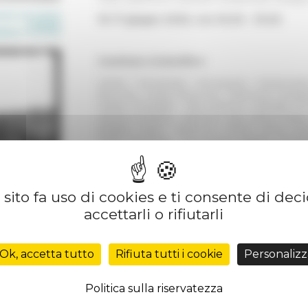
16-17 giugno 2020, ore 16.00 - 19.00
Comitato Scientifico
Adrián Fernández Almoguera, Mariarosar
Bonomo, Paolo Buonora, Eleonora Canepari,
Grazia D’Amelio, Rita d’Errico, Michele Di S
Marina Formica, Stephen Kay, Simon Keay,
Brigitte Marin, Salvatore Monni, Anna Laur
Maria Prezioso, Dominique Rivière, Domeni
Salmieri, Maria Margarita Segarra Lagun
Stemperini, Claudia Tempesta, Carlo M. Travagl
sito fa uso di cookies e ti consente di dec
accettarli o rifiutarli
Informazioni e contatti
per partecipare al convegno telemati
Ok, accetta tutto
Rifiuta tutti i cookie
Personalizz
https://traromaeilmare.confnow.eu/
Politica sulla riservatezza