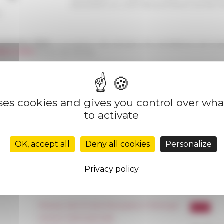
doctorants au cours des premières années de
.
emestre 2024
, la réception des dossiers de candidature est ouv
024 à 12 h
(heure de Rome).
s ont été établies à compter de 2023.
uses cookies and gives you control over wh
to activate
OK, accept all
Deny all cookies
Personalize
datures
on
02/15/2024
Privacy policy
Réseau des Écoles françaises à l’étranger
Unione Internazionale