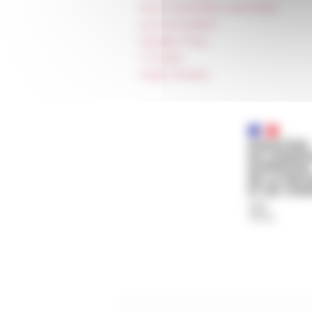
Room reservation and rental
Accommodation
Equality Policy
IT charter
Public Tenders