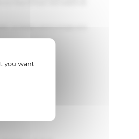
 leur travail de thèse. Deux sessions de
erte. Les dossiers seront à envoyer via la
at you want