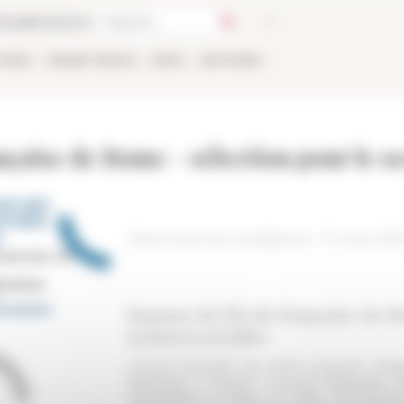
talog
Bookstore
TIONS
ONLINE
PEOPLE
APPLY
NETWORK
ançaise de Rome - sélection pour le 
Date limite de candidature : 31 mars 20
Bourses de l'École française de R
sciences sociales
L’École française de Rome propose chaq
destinées à assurer l’accueil temporaire
nécessitent un séjour en Italie. Ces bourses