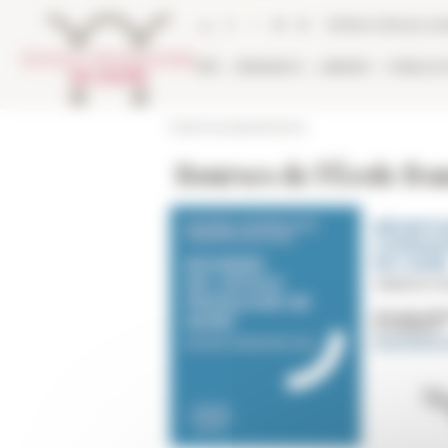
Cookies management panel
Online Library ca
EFR
RESEARCH
LIBRARY
PUBLICA
École française de Rome
Bourses de l'École fr