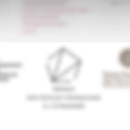
Carnets de recherche
Carnet « À l’École de toute l’Italie »
Carnet Farnèse150
Newsletter information
FarNet