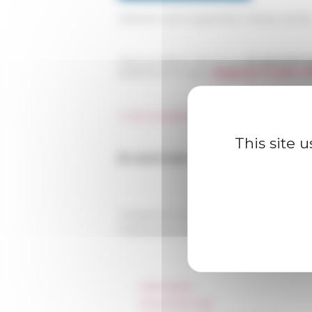
sélection sont organisées chaque année
Pour un séjour de bourse
au second s
plateforme en ligne
jusqu'au 31 mars 2
⇒ De nouvelles modalités de candidature
This site 
En savoir plus et candidater →
Categories
La recherche Appels à candi
Published on 02/01/2023 -
Last update 
Information
Press & kit logo