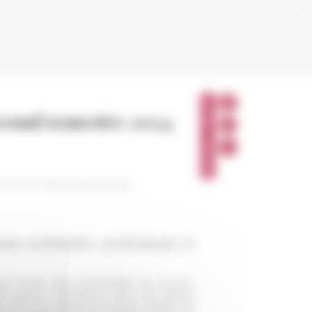
P
A
second semestre 2024
R
T
A
G
E
R
24 à 12 h (heure de Rome)
ome en histoire, archéologie et
ue année des mensualités de bourse,
 de jeunes chercheurs dont les travaux
 ont pour mission principale d’aider les