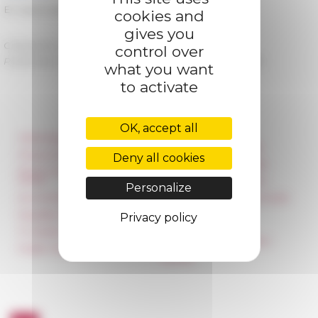
En savoir plus et candidater →
cookies and
gives you
Categories
La recherche Appels à candidatures
control over
Published on 07/02/2019 -
Last update on
07/01/2020
what you want
to activate
OK, accept all
Information
Réseau des Écoles
françaises à l’étranger
Press & kit logo
Deny all cookies
Unione Internazionale
Room reservation and
rental
Carnets de recherche
Personalize
Accommodation
Carnet « À l’École de toute
l’Italie »
Equality Policy
Privacy policy
Carnet Farnèse150
IT charter
Newsletter information
Public Tenders
FarNet