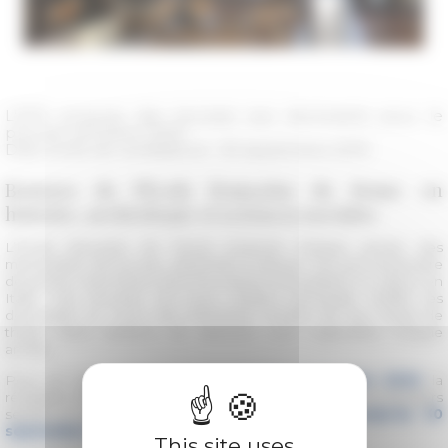
L'EFR propose des bourses aux doctorants pour le
premier semestre 2020.
Date limite de candidature : 30 septembre 2019
Bourses de l'École française de Rome en
histoire, archéologie et sciences sociales
L’École française de Rome propose chaque année des
mensualités de bourse, destinées à assurer l’accueil temporaire
de jeunes chercheurs dont les travaux nécessitent un séjour en
Italie. Ces bourses ont pour mission principale d’aider les
doctorants au cours des premières années de leur travail de
thèse. Deux sessions de sélection sont organisées chaque
année.
Pour un séjour de bourse
au
premier semestre 2020
, la
réception des dossiers de candidature est ouverte. Les dossiers
seront à envoyer via la plateforme en ligne
jusqu'au 30
septembre 2019 à 23h59
(heure de Rome).
This site uses