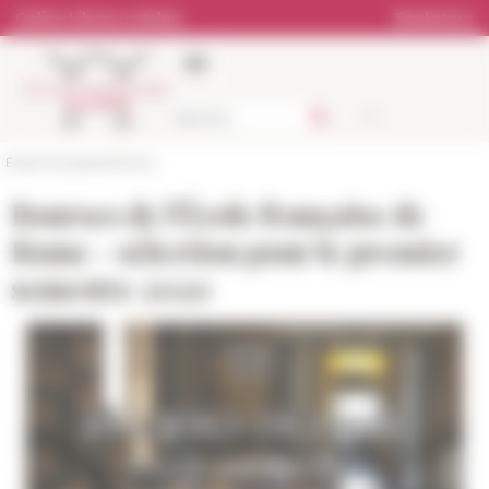
Cookies management panel
Online Library catalog
Bookstore
École française de Rome
Bourses de l'École française de
Rome - sélection pour le premier
semestre 2020