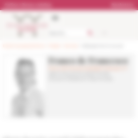
Cookies management panel
Online Library catalog
Bookstore
École française de Rome
>
People
>
Services
> Hébergement et accueil
Franco de Francesco
franco.de-francesco(at)diplomatie.gouv.fr
Agent d'accueil du palais Farnèse
Accueil et Résidence Palais Farnèse