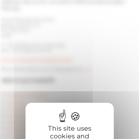
Adresse du service accueil et hébergement place
Navone
École française de Rome
piazza Navona, 62
00 186 Roma
Italia
T. +39 06 68 42 90 01 (accueil)
Fax +39 06 68 42 90 50
service.hebergement(at)efrome.it
Plus d'informations sur l'hébergement :
ici
Autres personnels
Research Direction
Services
Members and Research Staff
Visiting Researchers
Fellowships and PhD
This site uses
Chercheurs référents
cookies and
Former Fellows