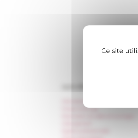
Ce site uti
Accès directs
Informations pratiques
Presse et kit logo
Réservation de salles et tournages
Hébergement
Égalité professionnelle