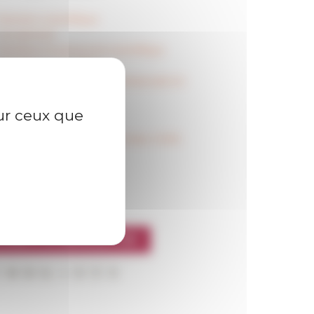
Direction scientifique
Les services
Membres et personnel scientifique
Chercheurs accueillis
Boursiers et doctorants contractuels en
partenariat
Chercheurs référents
sur ceux que
Anciens membres
Centre Jean Bérard (Unité mixte CNRS
- EFR)
l’EFR
CRIRE À LA NEWSLETTER