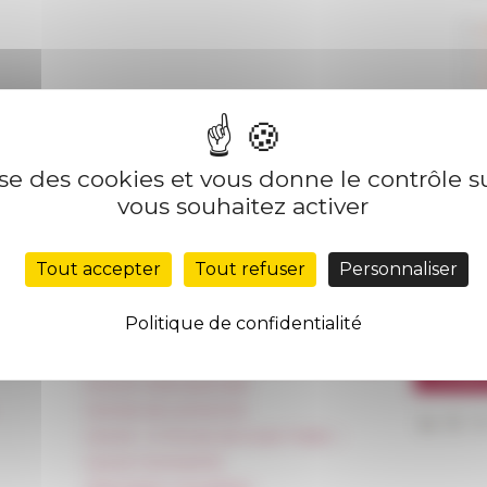
lise des cookies et vous donne le contrôle 
vous souhaitez activer
Tout accepter
Tout refuser
Personnaliser
Nos autres sites
Suivre 
Politique de confidentialité
Réseau des Écoles françaises à l’étranger
S'INS
Unione Internazionale
Carnets de recherche
Carnet « À l’École de toute l’Italie »
Carnet Farnèse150