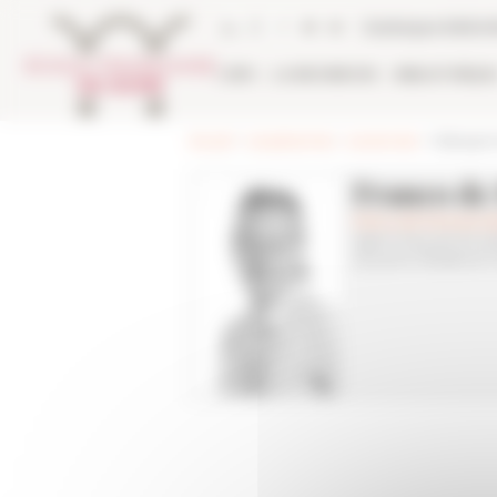
Panneau de gestion des cookies
Catalogue biblio
L'EFR
LA RECHERCHE
BIBLIOTHÈQU
Accueil
>
Les personnes
>
Les services
> Hébergeme
Franco de
franco.de-francesco(
Agent d'accueil du pa
Accueil et Résidence 