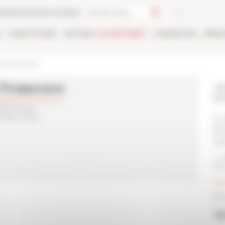
thèque
Librairie en ligne
E
PUBLICATIONS
EN LIGNE
LES PERSONNES
CANDIDATER
RÉSE
nt et accueil
 Francesco
Ad
hé
at)diplomatie.gouv.fr
lais Farnèse
Éco
Palais Farnèse
pia
00
Ital
T. 
Fax
ser
Plu
Au