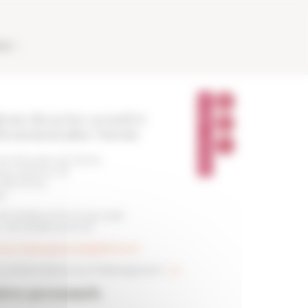
AUX
P
A
resse du service accueil et
R
T
bergement place Navone
A
G
E
le française de Rome
R
zza Navona, 62
 186 Roma
ia
+39 06 68 42 90 01 (accueil)
 +39 06 68 42 90 50
vice.hebergement(at)efrome.it
s d'informations sur l'hébergement :
ici
tres personnels