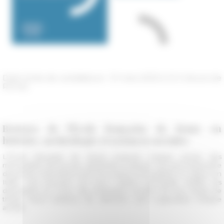
Date limite de candidature : 31 mars 2023 à 12 h (heure de
Rome)
Bourses de l'École française de Rome en
histoire, archéologie et sciences sociales
L’École française de Rome propose chaque année des
mensualités de bourse, destinées à assurer l’accueil temporaire
de jeunes chercheurs dont les travaux nécessitent un séjour en
Italie. Ces bourses ont pour mission principale d’aider les
doctorants au cours des premières années de leur travail de
thèse. Deux sessions de sélection sont organisées chaque
année.