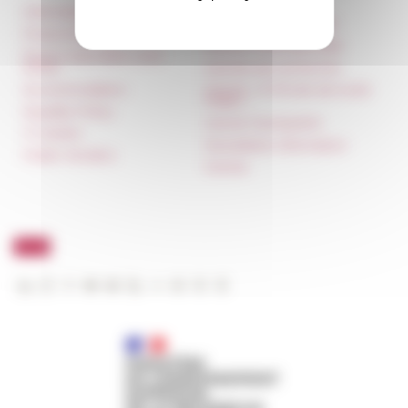
Information
Réseau des Écoles
françaises à l’étranger
Press & kit logo
Unione Internazionale
Room reservation and
rental
Carnets de recherche
Accommodation
Carnet « À l’École de toute
l’Italie »
Equality Policy
Carnet Farnèse150
IT charter
Newsletter information
Public Tenders
FarNet