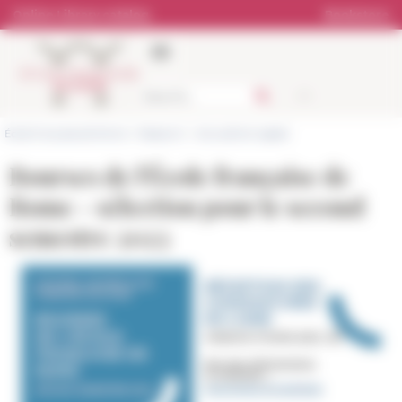
Cookies management panel
Online Library catalog
Bookstore
École française de Rome
>
Research
>
Actualité et appels
Bourses de l'École française de
Rome - sélection pour le second
semestre 2023