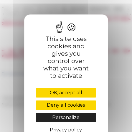
Pour un séjour de bourse
au second semestre 2023
, la
réception des dossiers de candidature est ouverte. Les dossiers
seront à envoyer via la plateforme en ligne
jusqu'au 31 mars
2023 à 12 h
(heure de Rome).
This site uses
cookies and
⇒ De nouvelles modalités de candidatures ont été
gives you
établies à compter de 2023.
control over
what you want
En savoir plus et candidater →
to activate
OK, accept all
Categories
La recherche Appels à candidatures
Published on 02/01/2023 -
Last update on
02/05/2024
Deny all cookies
Personalize
Privacy policy