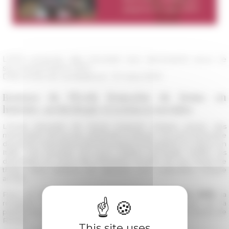
L'EFR propose des bourses aux doctorants pour le
second semestre 2019.
Date limite de candidature : 31 mars 2019
Bourses de l'École française de Rome en
histoire, archéologie et sciences sociales
L’École française de Rome propose chaque année des
mensualités de bourse, destinées à assurer l’accueil temporaire
de jeunes chercheurs dont les travaux nécessitent un séjour en
Italie. Ces bourses ont pour mission principale d’aider les
doctorants au cours des premières années de leur travail de
thèse. Deux sessions de sélection sont organisées chaque
année.
Pour un séjour de bourse au
second semestre 2019
, la
réception des dossiers de candidature est ouverte sur la
plateforme en ligne
jusqu'au 31 mars 2019
à 23h59 (heure de
Rome).
This site uses