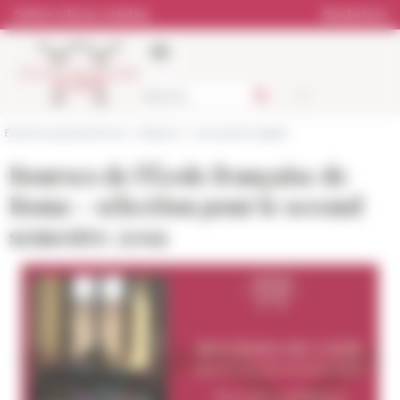
Cookies management panel
Online Library catalog
Bookstore
École française de Rome
>
Research
>
Actualité et appels
Bourses de l'École française de
Rome - sélection pour le second
semestre 2019