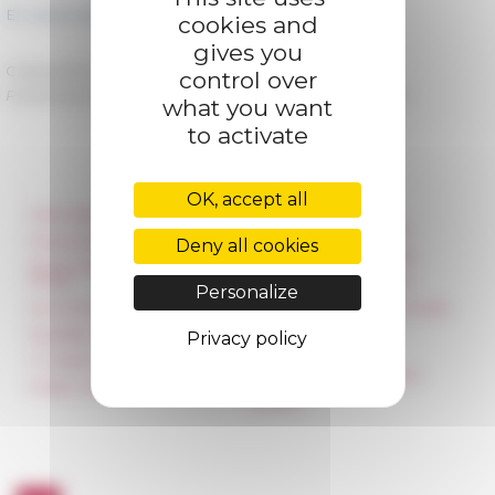
En savoir plus et candidater →
cookies and
gives you
Categories
La recherche Appels à candidatures
control over
Published on 02/14/2019 -
Last update on
02/25/2019
what you want
to activate
OK, accept all
Information
Réseau des Écoles
françaises à l’étranger
Press & kit logo
Deny all cookies
Unione Internazionale
Room reservation and
rental
Carnets de recherche
Personalize
Accommodation
Carnet « À l’École de toute
l’Italie »
Equality Policy
Privacy policy
Carnet Farnèse150
IT charter
Newsletter information
Public Tenders
FarNet