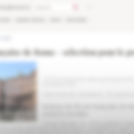
talog
Bookstore
TIONS
ONLINE
PEOPLE
APPLY
NETWORK
t appels
ançaise de Rome - sélection pour le 
L'EFR propose des aides spécifiques (bo
semestre 2019.
Date limite de candidature : 30 septem
Bourses de l'École française de R
sciences sociales
L’École française de Rome propose chaq
re de jeunes chercheurs dont les travaux nécessitent un séjour 
ours des premières années de leur travail de thèse. Deux sessi