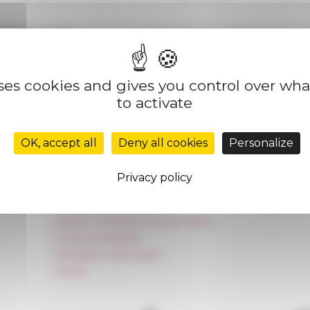
semestre 2019
, la réception des dossiers de candidature est ou
 Rome).
uses cookies and gives you control over wh
to activate
datures
on
06/21/2019
OK, accept all
Deny all cookies
Personalize
Réseau des Écoles françaises à l’étranger
Privacy policy
Unione Internazionale
Carnets de recherche
Carnet « À l’École de toute l’Italie »
Carnet Farnèse150
Newsletter information
FarNet