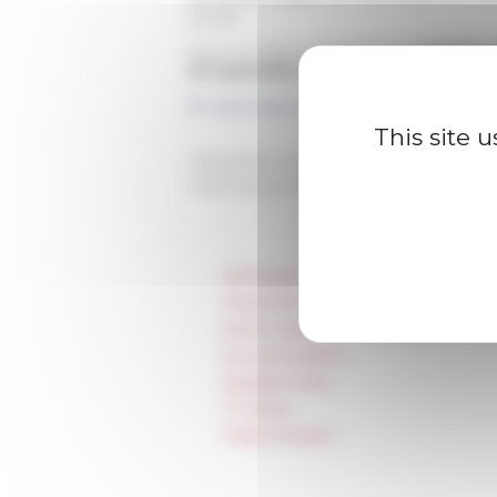
année.
Pour un séjour de bourse au
premier 
30 septembre 2018
à 23h59 (heure de
En savoir plus et candidater →
This site 
Categories
La recherche Appels à candi
Published on 07/26/2018 -
Last update 
Information
Press & kit logo
Room reservation and rental
Accommodation
Equality Policy
IT charter
Public Tenders