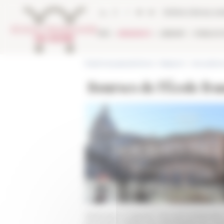
Cookies management panel
Online Library ca
EFR
RESEARCH
LIBRARY
PUBLICA
École française de Rome
>
Research
>
Actualité e
Bourses de l'École fr
destinées à assurer l’accueil temporai
principale d’aider les doctorants au c