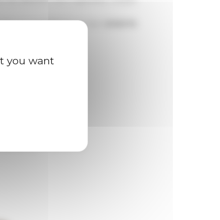
verte sur la plateforme en ligne
jusqu'au
at you want