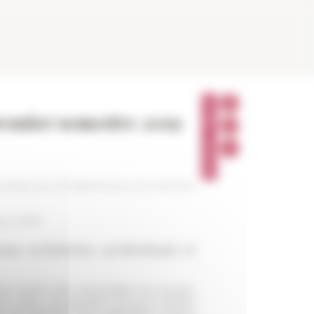
P
A
premier semestre 2019
R
T
A
G
E
R
urses) aux étudiants pour le premier
bre 2018
ome en histoire, archéologie et
ue année des mensualités de bourse,
en Italie. Ces bourses ont pour mission
ons de sélection sont organisées chaque