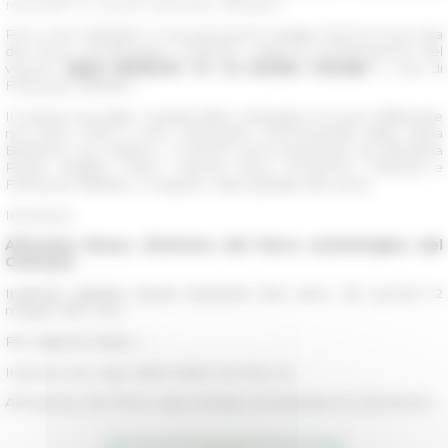
rotunda" a cura di Françoise Villedieu
Per il ciclo Dialoghi in Curia giovedì 19 maggio 2022 la Curia Iulia
del Parco archeologico Colosseo ospita la presentazione del
volume
Vigna Barberini. III. La cenatio rotunda
a cura di
Françoise Villedieu.
Il volume raccoglie i risultati delle campagne di scavo effettuate
nel 2009, 2010 e 2014 nell’angolo nord-orientale della Vigna
Barberini, sul Palatino. Il volume verrà presentato da Alfonsina
Russo, Brigitte Marin, Manuel Royo, Domenico Palombi e
Françoise Villedieu. A seguire, visite guidate allo scavo.
Introduce
Alfonsina Russo, Direttore del Parco archeologico del
Colosseo
Ingresso gratuito previa iscrizione
(link attivo dal giovedi 12
maggio alle 11.30)
Per saperne di più →
Ingresso da Largo della Salara Vecchia n.5.
All'ingresso del PArCo sarà richiesto di indossare la mascherina.