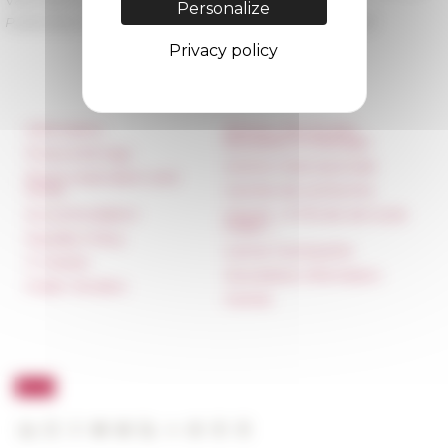
Personalize
Published on 05/03/2022 -
Last update on
05/19/2023
Privacy policy
Information
Réseau des Écoles
françaises à l’étranger
Press & kit logo
Unione Internazionale
Room reservation and
rental
Carnets de recherche
Accommodation
Carnet « À l’École de toute
l’Italie »
Equality Policy
Carnet Farnèse150
IT charter
Newsletter information
Public Tenders
FarNet