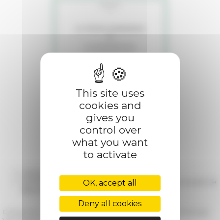
This site uses
cookies and
gives you
control over
what you want
to activate
12/16/2021
Vigna Barberini. III. La cenatio rotunda
10/27/2014
Vigna Barberini. Les fouilles de la "cenatio rotunda" de
OK, accept all
Néron en 2014
Deny all cookies
Categories
La recherche Ressources multimedia Archéologie
Valorisation de la recherche Publications Presse