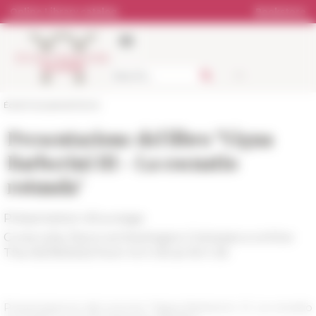
Cookies management panel
Online Library catalog
Bookstore
École française de Rome
Presentazione del libro "Vigna
Barberini III - La coenatio
rotunda"
Présentation d’ouvrage
Curia Iulia, Parco archeologico Colosseo e online
The 05/19/2022 from 14 h 00 at 16 h 30
Presentazione del volume "Vigna Barberini. III. La cenatio