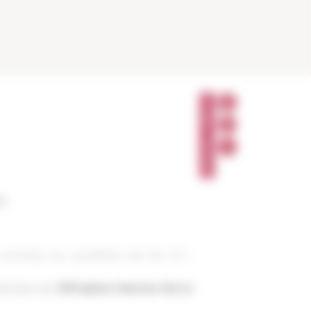
P
A
R
T
A
G
E
R
00
rchives du pontificat de Pie XII :
éminaire de l'
EFR (place Navone 62) et