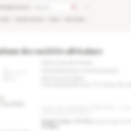
talog
Bookstore
TIONS
ONLINE
PEOPLE
APPLY
NETWORK
tions des sociétés africaines
Séance de séminaire
Period
Époque contemporaine
Rome et en ligne
The 03/11/2025 from 17 h 00 at 19 h 
Cycle de séminaires 2024-2025 « Les a
recherches en cours »
Mardi 11 mars, 17 h-19 h
, dans la salle de s
en ligne