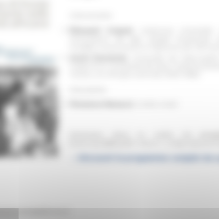
Intervenants
Édouard Coquet
, Sorbonne Université,
nomination de Mgr Joseph Kiwanuka, p
modèle missionnaire à l’épreuve de l’africa
Aurel Dewarrat
, Université de Fribourg/
trajectoire comparée de deux “prêtres-pré
Youlou, en Afrique centrale (1945-1963)
Discutante
Florence Renucci
, CNRS-IMAF
Séminaire dans le cadre du
prog
l'ANR
GLOBALVAT
/ Axe 6 – L’Italie dans le
→
Découvrir le programme complet du c
balvat.anr(at)efrome.it