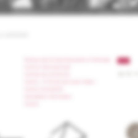
oulou à Marchand (département du Pool). Source : Archives personnelles de
 on
03/10/2025
Réseau des Écoles françaises à l’étranger
Unione Internazionale
Carnets de recherche
Carnet « À l’École de toute l’Italie »
Carnet Farnèse150
Newsletter information
FarNet