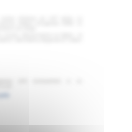
e
 Centre d’histoire du XIX
siècle,
La
remier évêque d’Ouganda (1939). Le
nisation du clergé
KU Leuven,
Décolonisation et Église : la
sidents”, Barthélémy Boganda et Fulbert
ramme EFR ArchivesPie12
et de
 monde
ycle