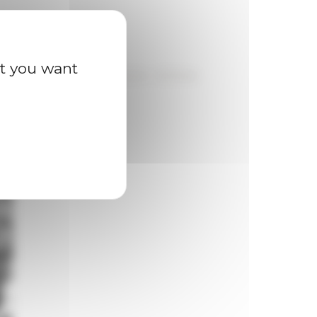
at you want
(département du Pool). Source : Archives