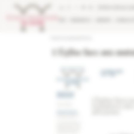
Cookies management panel
Online Library ca
EFR
RESEARCH
LIBRARY
PUBLICA
École française de Rome
L’Église face aux muta