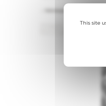
→ Télécharger l'affiche
This site 
Photographie : L’abbé Fulbert Youlou, p
personnelles de Jean-Pierre Bat.
Photo non datée.