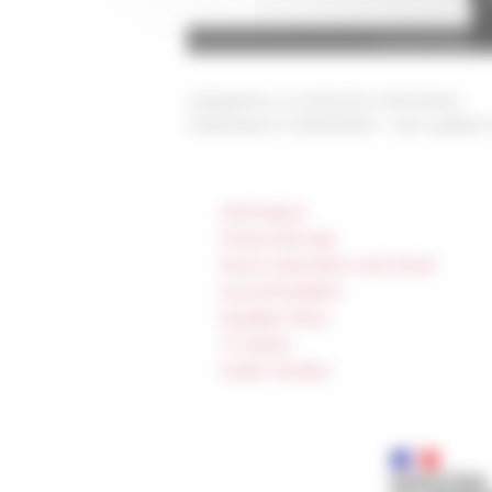
L’abbé Fulbert Y
Categories
La recherche Séminaires
Published on 02/20/2025 -
Last update
Information
Press & kit logo
Room reservation and rental
Accommodation
Equality Policy
IT charter
Public Tenders