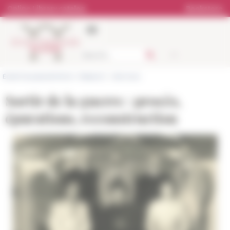
Cookies management panel
Online Library catalog
Bookstore
École française de Rome
>
Research
>
Seminars
Sortir de la guerre : procès,
épurations, reconstruction