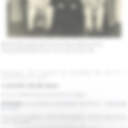
École française de Rome, Place Navone 62
The 05/04/2022 from 14 h 00 at 16 h 00
Séminaire "Les archives du pontificat de Pie XII –
recherches en cours"
4 mai 2022, 16h-18h, Rome
ECOLE FRANCAISE DE ROME et en ligne
Séminaire
Les archives du pontificat de Pie XII – recherches
en cours
.
Thème de la séance :
Sortir de la guerre : procès, épurations,
reconstruction