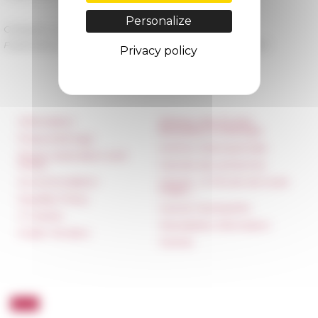
Personalize
Category
La recherche
Published on 05/02/2022 -
Last update on
05/05/2022
Privacy policy
Information
Réseau des Écoles
françaises à l’étranger
Press & kit logo
Unione Internazionale
Room reservation and
rental
Carnets de recherche
Accommodation
Carnet « À l’École de toute
l’Italie »
Equality Policy
Carnet Farnèse150
IT charter
Newsletter information
Public Tenders
FarNet