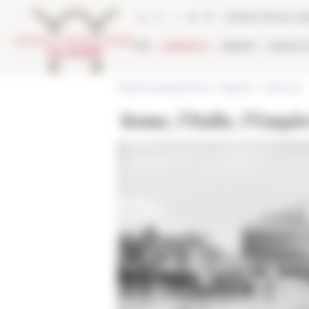
Cookies management panel
Online Library ca
EFR
RESEARCH
LIBRARY
PUBLICA
École française de Rome
>
Research
>
Seminars
Rome, l’Italie, l’Empi