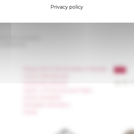
dessous, vous pouvez écouter les interventions sur
Soundcloud
Privacy policy
pontificat de Pie XII&nbsp;: recherches en cours" - d’octobre 2022 à juillet 
ltimedia Séminaires
on
09/28/2023
Réseau des Écoles françaises à l’étranger
Unione Internazionale
Carnets de recherche
Carnet « À l’École de toute l’Italie »
Carnet Farnèse150
Newsletter information
FarNet