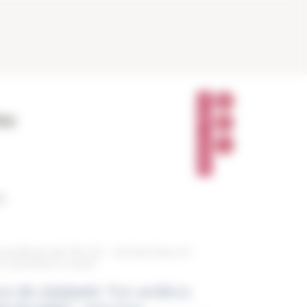
P
A
rre
R
T
A
G
E
R
30
ontificat de Pie XII : recherches en
I: ricerche in corso"
ces du séminaire "Les archives