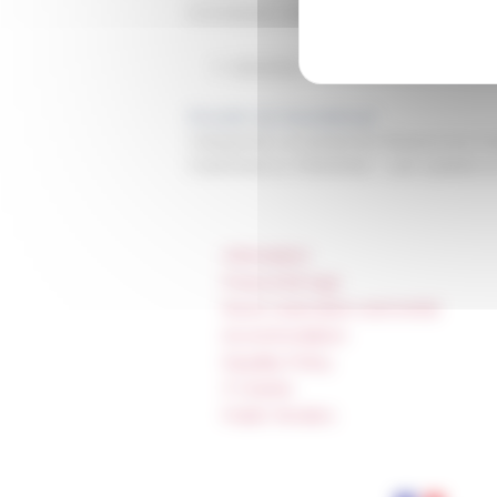
Si le lecteur audio ne s'affiche pas ci-
10/04/2022
Séminaire "Les archives du 
Écouter sur Soundcloud
Categories
La recherche Ressources mu
Published on 11/02/2022 -
Last update 
Information
Press & kit logo
Room reservation and rental
Accommodation
Equality Policy
IT charter
Public Tenders