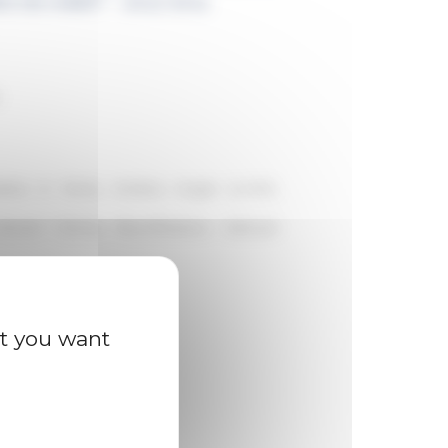
es en cours" - 2022/2023
titut in Rom), Andrea Ungari (LUISS,
 Home?
Family Reunification, Vatican
at you want