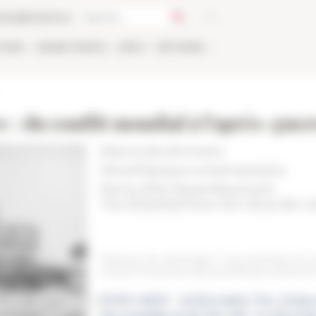
talog
Bookstore
TIONS
ONLINE
PEOPLE
APPLY
NETWORK
re : du conflit mondial à l’après-gue
Séance de séminaire
Period
Époque contemporaine
Roma, EFR, Piazza Navona 62
The 11/22/2022 from 16 h 00 at 18 h 
Séance du séminaire "Les archives du p
cours"/ Gli archivi del pontificato di Pio XI
PODCASTS : (ré)écouter les séan