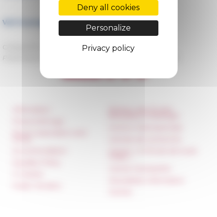
Deny all cookies
Voir le programme complet du cycle →
Personalize
Categories
La recherche Séminaires
Privacy policy
Published on 03/17/2025 -
Last update on
05/12/2025
Information
Réseau des Écoles
françaises à l’étranger
Press & kit logo
Unione Internazionale
Room reservation and
rental
Carnets de recherche
Accommodation
Carnet « À l’École de toute
l’Italie »
Equality Policy
Carnet Farnèse150
IT charter
Newsletter information
Public Tenders
FarNet