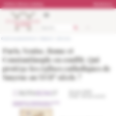
Cookies management panel
Online Library catalog
Bookstore
École française de Rome
>
Research
>
Seminars
Paris, Venise, Rome et
Constantinople en conflit. Qui
protège les églises catholiques de
e
Smyrne au XVII
siècle ?