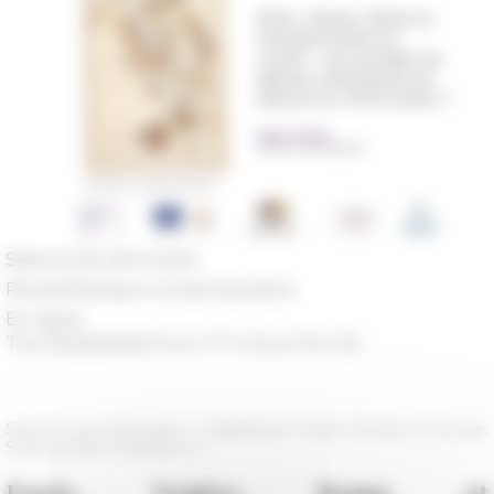
Séance de séminaire
Period
Époque contemporaine
En ligne
The 05/26/2025 from 17 h 30 at 19 h 00
Séance du séminaire « Litigating in Early Modern Europe:
Sharing New Research »
Paris, Venise, Rome et