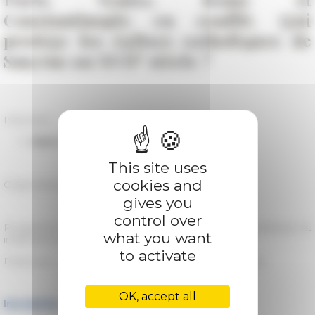
Constantinople en conflit. Qui
protège les églises catholiques de
e
Smyrne au XVII
siècle ?
Intervient
Alper Metin
(Università di Bologna)
This site uses
cookies and
Organisateur :
Jair Santos (EFR)
gives you
control over
Programme ERC
Rotarom17
/ Axe 5 – Croyances, pratiques et
what you want
institutions religieuses
to activate
Partenaire : Université de Reims Champagne-Ardenne
OK, accept all
Inscription :
rotarom(at)efrome.it