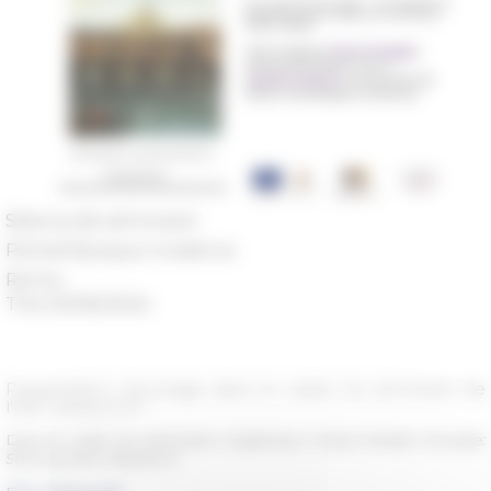
Séance de séminaire
Period
Époque moderne
Rome
The 03/06/2024
Présentation d'ouvrage dans le cadre du séminaire de
l'ERC Rotarom17
Dans le cadre du séminaire
Litigating in Early Modern Europe:
Sharing New Research