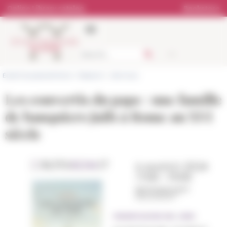
Cookies management panel
Online Library catalog
Bookstore
École française de Rome
>
Research
>
Seminars
Les convertis du pape : une famille
de banquiers juifs à Rome au XVI
siècle