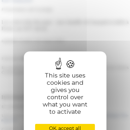
ERC Rotarom17
Présentation de l'ouvrage
Les convertis du pape : une famille de banquiers juifs à
e
Rome au XVI
siècle
Isabelle Poutrin, Ed. Seuil, 2023
Intervient
Paolo Broggio
(Università Roma Tre)
En présence de l'autrice,
Isabelle Poutrin
(Université de Reims
Champagne-Ardenne)
This site uses
cookies and
gives you
Information pratiques
control over
what you want
En présentiel et en ligne
to activate
Lien pour suivre à distance :
https://reunion.efrome.it/b/jai-70s-
r4g-7nn
OK, accept all
Contact : rotarom@efrome.it