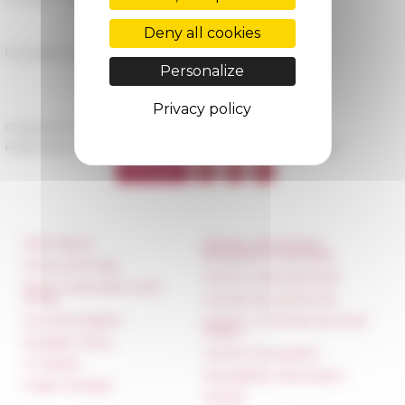
Deny all cookies
Consulter le programme complet du séminaire →
Personalize
Privacy policy
Categories
La recherche Séminaires
Published on 02/21/2024 -
Last update on
02/26/2024
Information
Réseau des Écoles
françaises à l’étranger
Press & kit logo
Unione Internazionale
Room reservation and
rental
Carnets de recherche
Accommodation
Carnet « À l’École de toute
l’Italie »
Equality Policy
Carnet Farnèse150
IT charter
Newsletter information
Public Tenders
FarNet