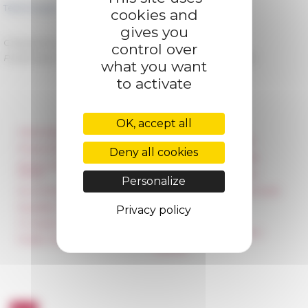
Télécharger l'affiche
cookies and
gives you
Categories
La recherche Séminaires
control over
Published on 05/28/2021 -
Last update on
06/09/2021
what you want
to activate
OK, accept all
Information
Réseau des Écoles
françaises à l’étranger
Press & kit logo
Deny all cookies
Unione Internazionale
Room reservation and
rental
Carnets de recherche
Personalize
Accommodation
Carnet « À l’École de toute
l’Italie »
Equality Policy
Privacy policy
Carnet Farnèse150
IT charter
Newsletter information
Public Tenders
FarNet