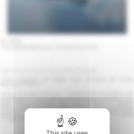
en ligne
The 06/03/2021 from 13 h 00 at 15 h 00
Séance conclusive du séminaire INSULAB
Lectio magistralis par Brigitte Marin, Directrice de l'École
française de Rome
Suivie d'une table-ronde avec : Manfredi Merluzzi (Direttore del
Dipartimento di Studi Umanisti Università degli studi Roma Tre),
Gloria Olcese (Università degli studi di Milano La Statale),
Mathieu Grenet (INU Champollion), Arturo Gallia (Università degli
studi Roma Tre), Anthony Santilli (Università degli studi di Napoli
"L'Orientale")
This site uses