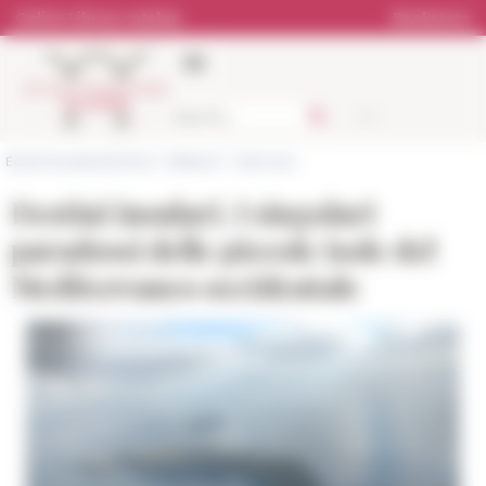
Cookies management panel
Online Library catalog
Bookstore
École française de Rome
>
Research
>
Seminars
Destini insulari. I singolari
paradossi delle piccole isole del
Mediterraneo occidentale