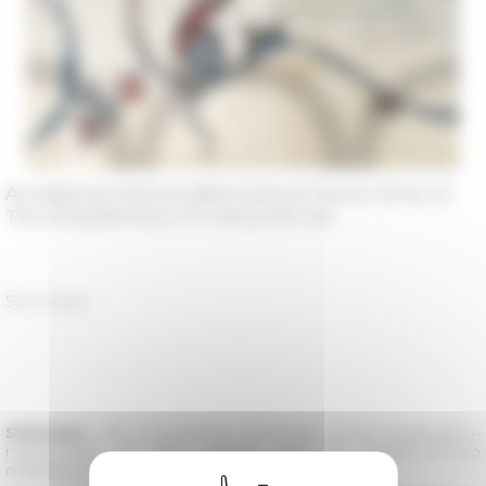
Accademia Polacca delle Scienze (Vicolo Doria, 2)
The 11/11/2019 from 17 h 00 at 19 h 00
Séminaire
Séminaire
<link la-recherche seminaires circolo-medievistico-
romano.html un lien interne dans la fenêtre>
Circolo
medievistico