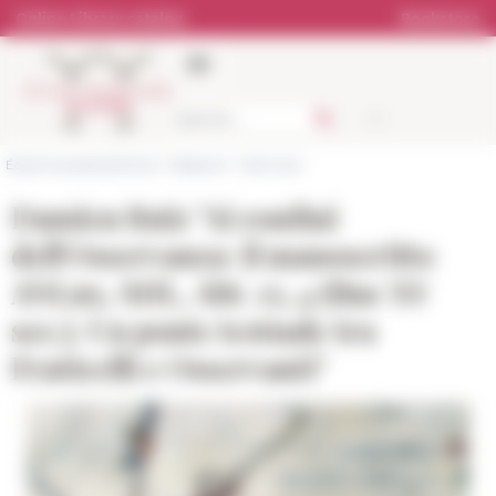
Cookies management panel
Online Library catalog
Bookstore
École française de Rome
>
Research
>
Seminars
Damien Ruiz "Ai confini
dell'Osservanza: il manoscritto
ANLux, SHL, Abt. 15, 4 (fine XV
sec.). Un ponte testuale tra
Fraticelli e Osservanti"