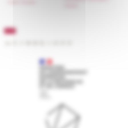
Public Tenders
FarNet