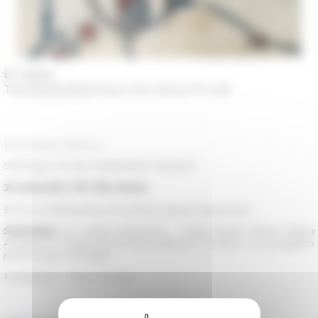
En ligne
The 05/24/2021 from 15 h 00 at 17 h 00
Prochaine séance
Séminaire Circolo Medievistico Romano
24 mai 2021, 17h-19h, Rome
ÉCOLE FRANÇAISE DE ROME, piazza Navona 62
Séminaire
en videoconference : Giulia Bordi,
Santa Maria
Antiqua e i fratelli de via lata Stefano II e Paolo I. Un progetto
politico per immagini
Présidence : Paolo Delogu