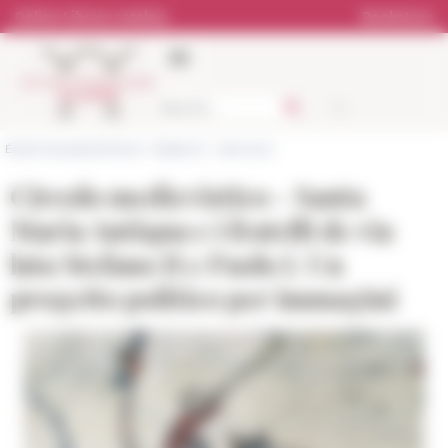
Cookies management panel
Online Library catalog
Bookstore
École française de Rome
>
Research
>
Seminars
Circolo medievistico - Santa
Maria Antiqua e i fratelli de via
lata Stefano II e Paolo I. Un
progetto politico per immagini