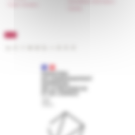
Newsletter information
Public Tenders
FarNet