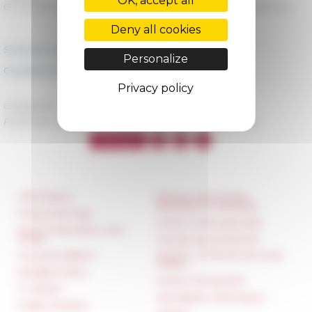
OK, accept all
Gli uccelli nella divinazione romana: sacrificio e aruspicina.
Deny all cookies
Scaricare il programma in pdf →
Personalize
Guarda la pagina del seminario →
Privacy policy
Categories
La recherche Séminaires
Published on 04/30/2019 -
Last update on
05/13/2019
Information
Réseau des Écoles
françaises à l’étranger
Press & kit logo
Unione Internazionale
Room reservation and
rental
Carnets de recherche
Accommodation
Carnet « À l’École de toute
l’Italie »
Equality Policy
Carnet Farnèse150
IT charter
Newsletter information
Public Tenders