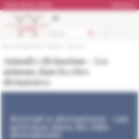
Cookies management panel
Online Library catalog
Bookstore
École française de Rome
>
Research
>
Seminars
Animali e divinazione - Les
animaux dans les rites
divinatoires