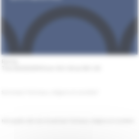
Roma
The 05/23/2019 from 16 h 00 at 18 h 30
Seminario "Animaux, religions et sociétés"
Nel quadro del ciclo di seminari "Animaux, religions et sociétés"