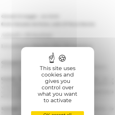
Giovedì 23 maggio - ore 16.00
École française de Rome, sede di Piazza Navona
Animali e divinazione
Les animaux dans les rites divinatoires
Giuseppe Minunno
, Università degli studi di Firenze
Elementi animali nella divinazione del Levante preclassico.
This site uses
cookies and
Daniele Maras
, Soprintendenza Archeologia Belle Arti e
gives you
Paesaggio per l’area metropolitana di Roma, la provincia di
control over
Viterbo e l’Etruria meridionale
Uccelli e altri animali ominali in Etruria e nell’Italia centrale di
what you want
età preromana.
to activate
Santiago Montero Herrero
, Univesidad Complutense de
Madrid