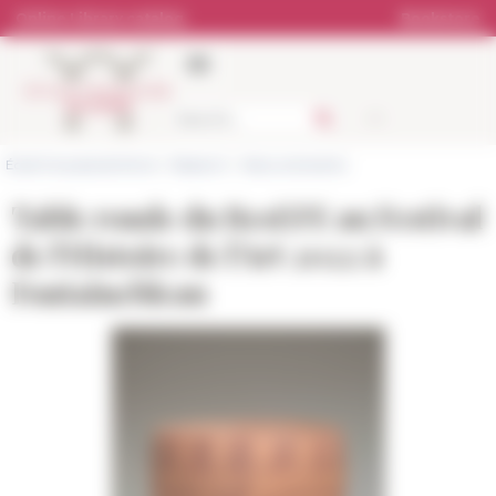
Cookies management panel
Online Library catalog
Bookstore
École française de Rome
>
Research
>
News and events
Table ronde du ResEFE au Festival
de l'Histoire de l'Art 2022 à
Fontainebleau