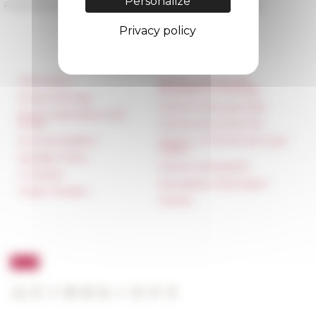
Personalize
Published on 05/16/2022 -
Last update on
06/13/2022
Privacy policy
Information
Réseau des Écoles
françaises à l’étranger
Press & kit logo
Unione Internazionale
Room reservation and
rental
Carnets de recherche
Accommodation
Carnet « À l’École de toute
l’Italie »
Equality Policy
Carnet Farnèse150
IT charter
Newsletter information
Public Tenders
FarNet