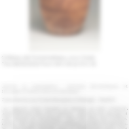
Château de Fontainebleau, cour Ovale
The 06/05/2022 from 09 h 00 at 10 h 30
Liberté ou exploitation : animaux domestiques et
sauvages à travers lieux et époques
Carte blanche aux Écoles françaises à l'étranger – ResEFE
Les rapports entre humains et animaux se sont construits
essentiellement dans deux sphères : celle de la vie sauvage et
celle relevant du domestique. Mais c’est dans une troisième
sphère, celle des productions artistiques visuelles et textuelles,
qu’il est possible d’étudier, pour la Méditerranée avant notre