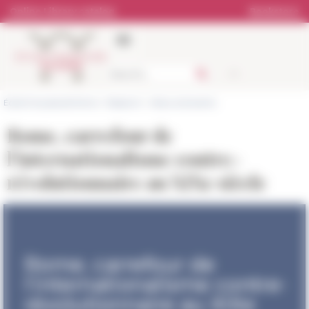
Cookies management panel
Online Library catalog
Bookstore
École française de Rome
>
Research
>
News and events
Rome, carrefour de
l’internationalisme contre-
révolutionnaire au XIXe siècle