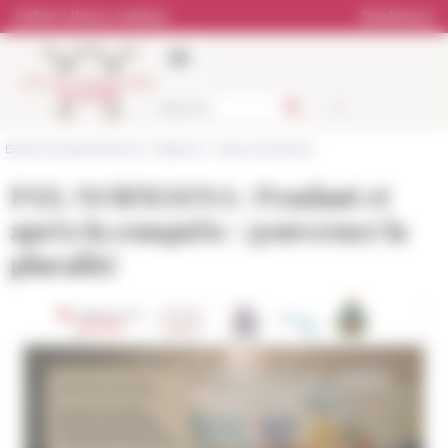
Cookies management panel
Online Library catalog
Bookstore
École française de Rome
>
Research
>
News and events
PAX-NORMANNA : Pendant et
après la conquête : gouverner la
pluralité