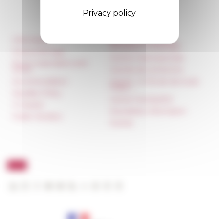
Privacy policy
Information
Réseau des Écoles
françaises à l’étranger
Press & kit logo
Unione Internazionale
Room reservation and
rental
Carnets de recherche
Accommodation
Carnet « À l’École de toute
l’Italie »
Equality Policy
Carnet Farnèse150
IT charter
Newsletter information
Public Tenders
FarNet