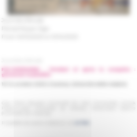
Journée d’étude
Period
Moyen Âge
From 10/13/2025 to 10/14/2025
Journées d’étude
PAX-NORMANNA : Pendant et après la conquête :
gouverner la pluralité
13-14 octobre 2025 | Cosenza, Università della Calabria
Org.
Pierre Bauduin (Université de Caen Normandie), Annick
Peters-Custot (Université de Nantes), Mariarosaria Salerno
(Université de Cosenza)
Possibilité de suivre à distance, via
ce lien