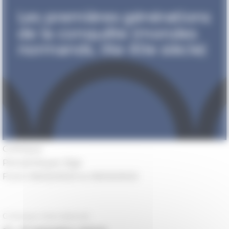
Colloque
Period
Moyen Âge
From 09/22/2023 to 09/23/2023
Colloque international