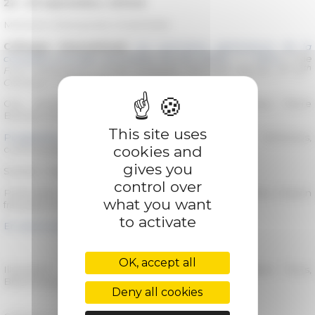
22 – 23 septembre, Oxford
MAISON FRANÇAISE D'OXFORD
Colloque international
Les premières générations de la
conquête (mondes normands, IXe-XIIe siècle) – 1 : Partir
/ The
th
th
First Generations of the Conquest (Norman Wolrds, 9
-12
Century) – 1. Departing
Org. Annick Peters-Custot (Université de Nantes), Pierre
Bauduin (Université de Caen)
This site uses
Programme EFR Pax Normanna
/ Axe 4 - Territoires,
cookies and
communautés, citoyenneté
gives you
Section : Moyen Âge
control over
Partenaires : Université de Caen, Université de Nantes, Maison
what you want
française d'Oxford
to activate
En savoir plus
OK, accept all
Illustration : Dove of peace between two soldiers: Tours,
Bibliothèque municipale, Ms. 568, f. 249v © BMT
Deny all cookies