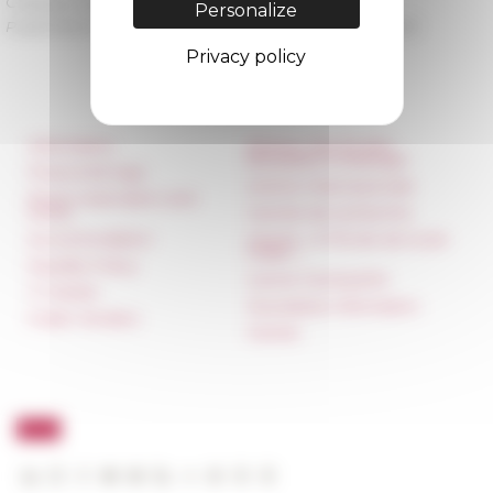
Category
La recherche
Personalize
Published on 09/04/2023 -
Last update on
09/04/2023
Privacy policy
Information
Réseau des Écoles
françaises à l’étranger
Press & kit logo
Unione Internazionale
Room reservation and
rental
Carnets de recherche
Accommodation
Carnet « À l’École de toute
l’Italie »
Equality Policy
Carnet Farnèse150
IT charter
Newsletter information
Public Tenders
FarNet