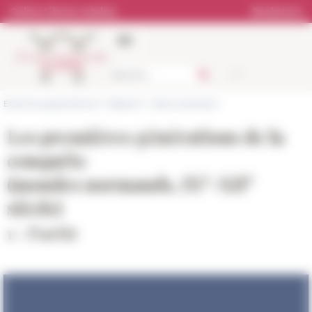
Cookies management panel
Online Library catalog
Bookstore
École française de Rome
>
Research
>
News and events
Les premières générations de la
conquête
e
e
(mondes normands, IX
-XII
siècle)
1 : Partir