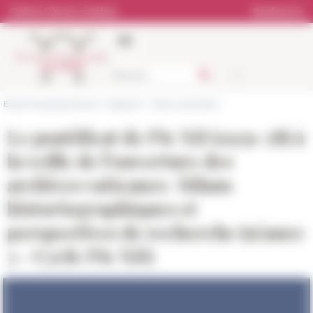
Cookies management panel
Online Library catalog
Bookstore
École française de Rome
>
Research
>
News and events
Le pontificat de Pie XII (1939-58) à
la veille de l’ouverture des
archives vaticanes : bilans
historiographiques et
perspectives de recherche (séance
3 - Cycle Pie XII)