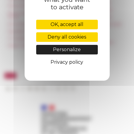
françaises à l’étranger
to activate
Press & kit logo
Unione Internazionale
Room reservation and
rental
Carnets de recherche
OK, accept all
Accommodation
Carnet « À l’École de toute
l’Italie »
Equality Policy
Carnet Farnèse150
Deny all cookies
IT charter
Newsletter information
Public Tenders
Personalize
FarNet
Privacy policy