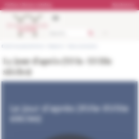
Cookies management panel
Online Library catalog
Bookstore
École française de Rome
>
Research
>
News and events
Le jour d'après (XVIe-XVIIIe
siècles)