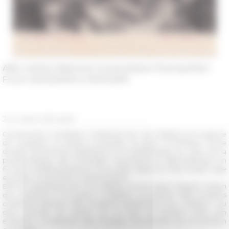
Albi, Institut National Universitaire Champollion
From 05/10/2019 to 05/11/2019
Journées d'études
Construction complexe combinant lieu de résidence et espace
de réception, la maison consulaire se situe à l’interface d’une
double dichotomie public/privé et local/étranger au cœur de la
problématique des échanges marchands et diplomatiques en
Europe méditerranéenne et au-delà, depuis le bas Moyen Âge
et jusqu’à la période contemporaine.
Elle se singularise par une visibilité accrue dans l’espace urbain
qui contribue à l’occasion à fragiliser sa position dans certains
contextes délicats. Elle constitue également une « maison » au
sens premier du terme, en ce que sa location voire son
entretien constituent des charges récurrentes de la fonction