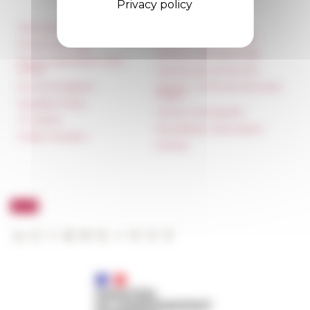
Privacy policy
Information
Réseau des Écoles
françaises à l’étranger
Press & kit logo
Unione Internazionale
Room reservation and
rental
Carnets de recherche
Accommodation
Carnet « À l’École de toute
l’Italie »
Equality Policy
Carnet Farnèse150
IT charter
Newsletter information
Public Tenders
FarNet