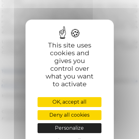
consulaire.
C’est l’ensemble de ces fils que cette enquête ambitionne de
saisir, au service d’une histoire totale de la maison consulaire qui
ne se limite pas à en faire un simple théâtre de marionnettes,
mais lui redonne toute sa place dans la dynamique
d’autonomisation de la fonction consulaire au tournant des
époques moderne et contemporaine.
Légende illustration : "Souvenir de Brousse. La maison du
This site uses
consul de France", carte postale s. d., licence Creative
cookies and
Commons.
gives you
control over
Télécharger le programme
what you want
Ces journées sont organisées dans le cadre du consortium
La
to activate
fabrique consulaire
Informations supplémentaires disponibles
ici
OK, accept all
Category
La recherche
Deny all cookies
Published on 04/03/2019 -
Last update on
12/18/2019
Personalize