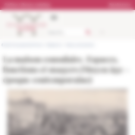
Cookies management panel
Online Library catalog
Bookstore
École française de Rome
>
Research
>
News and events
La maison consulaire. Espaces,
fonctions et usagers (Moyen âge -
époque contemporaine)