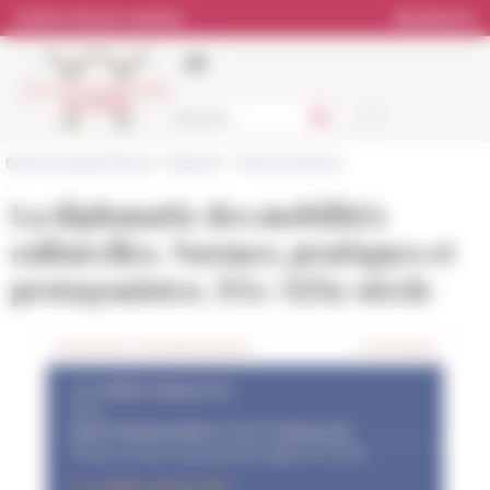
Cookies management panel
Online Library catalog
Bookstore
École française de Rome
>
Research
>
News and events
La diplomatie des mobilités
culturelles. Normes, pratiques et
protagonistes, XVe-XIXe siècle