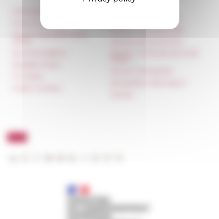
Information
Réseau des Écoles
françaises à l’étranger
Press & kit logo
Unione Internazionale
Room reservation and
rental
Carnets de recherche
Accommodation
Carnet « À l’École de toute
l’Italie »
Equality Policy
Carnet Farnèse150
IT charter
Newsletter information
Public Tenders
FarNet