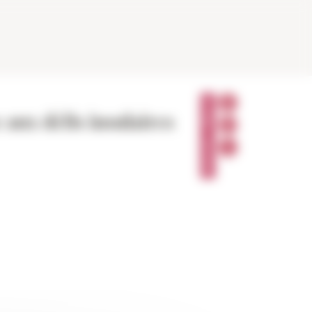
P
A
 aux défis insulaires
R
T
A
G
E
R