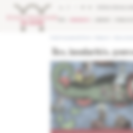
Cookies management panel
Online Library ca
EFR
RESEARCH
LIBRARY
PUBLICA
École française de Rome
>
Research
>
News and e
Îles, insularités, gou