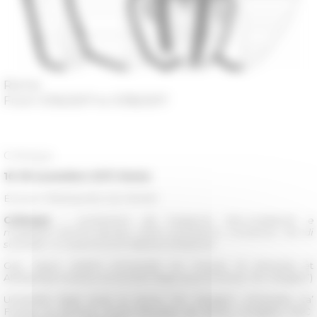
Rome
From 11/16/2017 to 11/18/2017
Colloque
16-18 novembre 2017, Rome
ÉCOLE FRANÇAISE DE ROME
Colloque
I contenitori da trasporto alto-medievali e
medievali (VIII-XII secolo). Centri produttori, contenuti, reti di
scambio. In memoria di Fabiola Ardizzone
Org. Sauro Gelichi (Università Ca’ Foscari di Venezia) et
Alessandra Molinari (Università degli studi di Roma “Tor Vergata”)
Università degli studi di Roma “Tor Vergata”, Università Ca’
Foscari di Venezia, École française de Rome, Progetto ERC