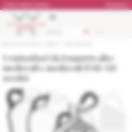
Cookies management panel
Online Library catalog
Bookstore
École française de Rome
>
Research
>
News and events
I contenitori da trasporto alto-
medievali e medievali (VIII-XII
secolo)