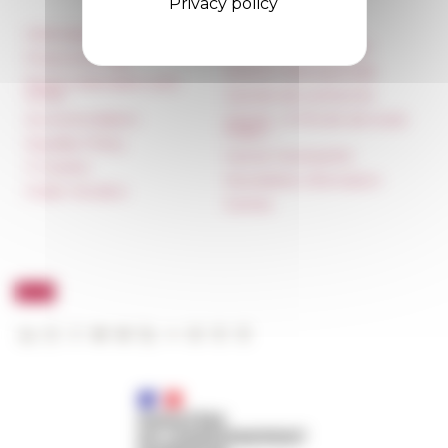
Privacy policy
Information
Réseau des Écoles
françaises à l’étranger
Press & kit logo
Unione Internazionale
Room reservation and
rental
Carnets de recherche
Accommodation
Carnet « À l’École de toute
l’Italie »
Equality Policy
Carnet Farnèse150
IT charter
Newsletter information
Public Tenders
FarNet