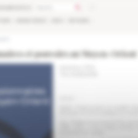
talog
Bookstore
TIONS
ONLINE
PEOPLE
APPLY
NETWORK
vents
nnaires et pouvoirs au Moyen-Orient
Istanbul, IFEA
The 10/26/2018
Atelier
Atelier "Missionnaires en qualité d’
de terrain et action publique au Moye
Org. Philippe Bourmaud (IEFA), Sé
7186), Marie Levant (LabEx EHNE),
(Université de Leyde)