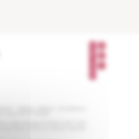
P
A
R
T
A
G
E
R
experts : réseaux religieux, connaissance
e
e
n-Orient (19
-21
siècle)"
verine Gabry-Thienpont (CREM-LESC UMR
 Norig Neveu (IFPO) et Karène Sanchez