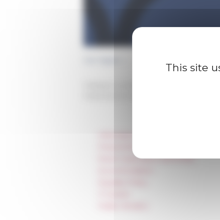
Voir l'appel →
This site 
Category
La recherche
Published on 09/27/2018 -
Last update 
Information
Press & kit logo
Room reservation and rental
Accommodation
Equality Policy
IT charter
Public Tenders