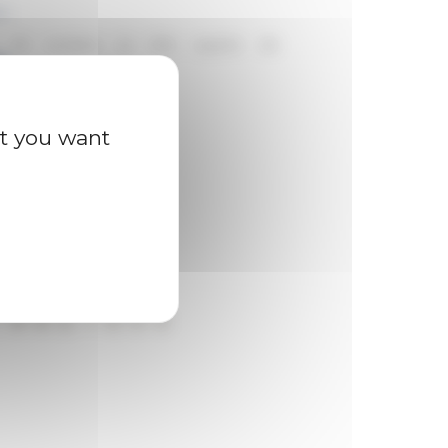
O
 le 25 octobre (à 12h) auprès de
m
at you want