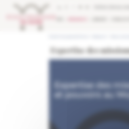
Cookies management panel
Online Library ca
EFR
RESEARCH
LIBRARY
PUBLICA
École française de Rome
>
Research
>
News and e
Expertise des missio