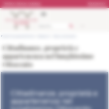
Cookies management panel
Online Library catalog
Bookstore
École française de Rome
>
Research
>
News and events
Cittadinanze, proprietà e
appartenenza nel lunghissimo
Ottocento