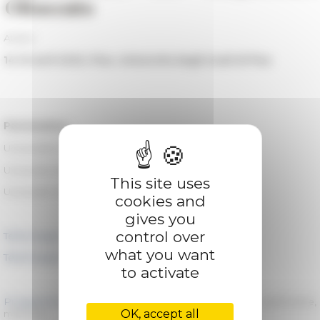
Ottocento
Atelier
14-15 avril 2025, Pise, Università degli studi di Pisa
Partenaires :
Universität Zurich
Università degli studi di Pisa
This site uses
Université Paris-Est Créteil-CRHEC
cookies and
gives you
control over
Télécharger l'affiche
what you want
Télécharger le programme
to activate
Programme EFR SPAZIDENTITA
/ Axe 2 - Création, patrimoine,
OK, accept all
mémoire