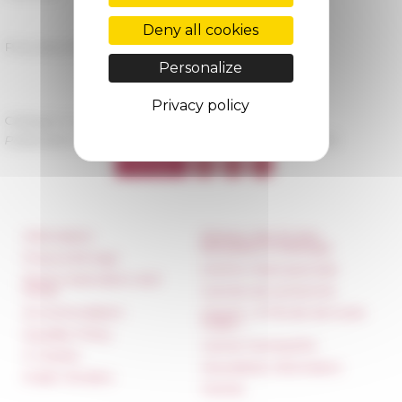
Deny all cookies
Pour plus d'information →
Personalize
Privacy policy
Category
La recherche
Published on 03/24/2025 -
Last update on
04/01/2025
Information
Réseau des Écoles
françaises à l’étranger
Press & kit logo
Unione Internazionale
Room reservation and
rental
Carnets de recherche
Accommodation
Carnet « À l’École de toute
l’Italie »
Equality Policy
Carnet Farnèse150
IT charter
Newsletter information
Public Tenders
FarNet