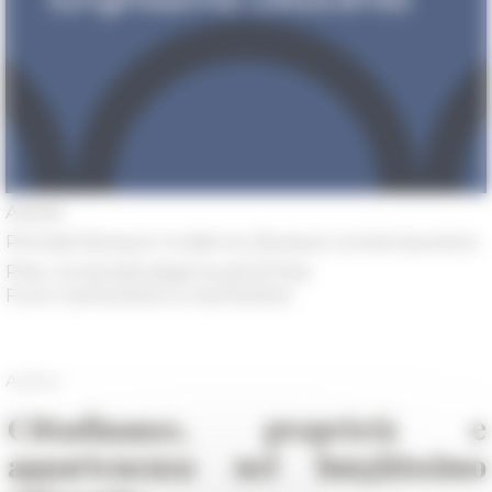
Atelier
Periods
Époque moderne, Époque contemporaine
Pise, Università degli studi di Pisa
From 04/14/2025 to 04/15/2025
Atelier
Cittadinanze, proprietà e
appartenenza nel lunghissimo