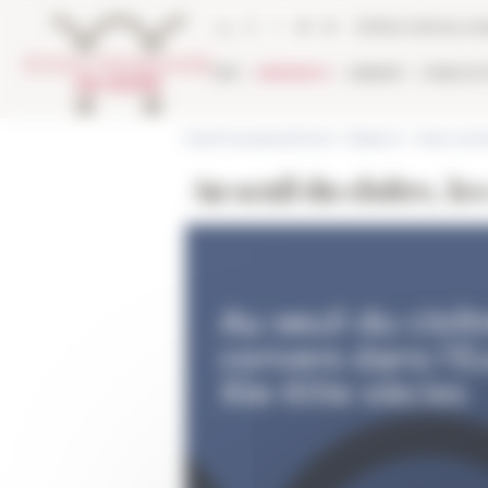
Cookies management panel
Online Library ca
EFR
RESEARCH
LIBRARY
PUBLICA
École française de Rome
>
Research
>
News and e
Au seuil du cloître, l