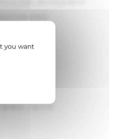
e
ître, les convers dans l'Europe des XI
-
ançois Wallerich (EFR)
ions religieuses
at you want