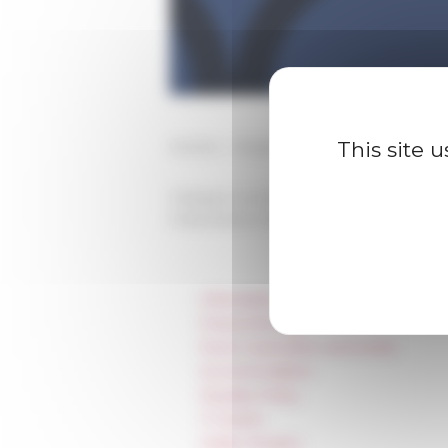
This site 
Section : Moyen Âge
Category
La recherche
Published on 09/26/2022 -
Last update
Information
Press & kit logo
Room reservation and rental
Accommodation
Equality Policy
IT charter
Public Tenders