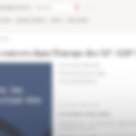
talog
Bookstore
TIONS
ONLINE
PEOPLE
APPLY
NETWORK
vents
e
e
es convers dans l'Europe des XI
-XIII
Journée d’étude
Period
Moyen Âge
The 10/27/2022
Journée d'études
27 octobre 2022
, Paris
SORBONNE UNIVERSITÉ, BIBLIO
VICTOR COUSIN)