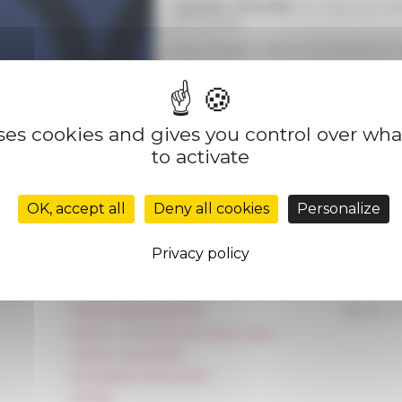
Journée d'études
Au seuil du clo
e
XIII
siècles
Org. Philippe Lefeuvre (LAMOP) et Fr
Partenaires : MéMO et LAMOP
Axe 5. Croyances, pratiques et institut
uses cookies and gives you control over wh
to activate
 on
09/26/2022
OK, accept all
Deny all cookies
Personalize
Privacy policy
Réseau des Écoles françaises à l’étranger
Unione Internazionale
Carnets de recherche
Carnet « À l’École de toute l’Italie »
Carnet Farnèse150
Newsletter information
FarNet