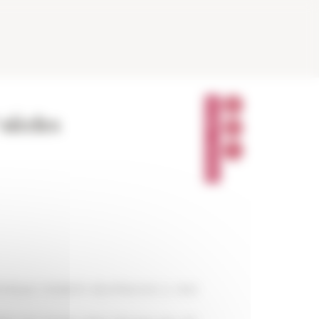
P
A
siècles
R
T
A
G
E
R
THÈQUE ROBERT BOUTRUCHE (1, RUE