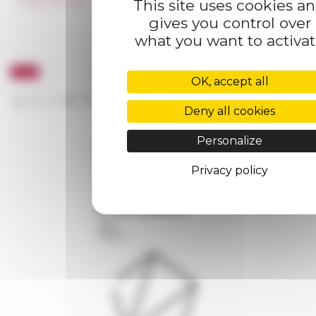
Public Tenders
This site uses cookies a
FarNet
gives you control over
what you want to activa
OK, accept all
Deny all cookies
Personalize
Privacy policy